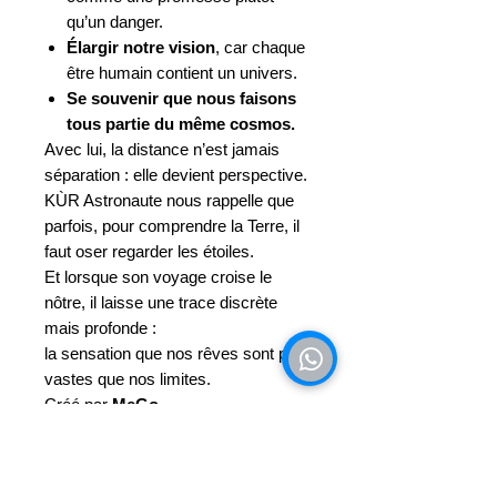
qu’un danger.
Élargir notre vision
, car chaque
être humain contient un univers.
Se souvenir que nous faisons
tous partie du même cosmos.
Avec lui, la distance n’est jamais
séparation : elle devient perspective.
KÙR Astronaute nous rappelle que
parfois, pour comprendre la Terre, il
faut oser regarder les étoiles.
Et lorsque son voyage croise le
nôtre, il laisse une trace discrète
mais profonde :
la sensation que nos rêves sont plus
vastes que nos limites.
Créé par
MeGo
« Chaque étoile que l’on regarde
nous rappelle que nous sommes
aussi faits de lumière. »