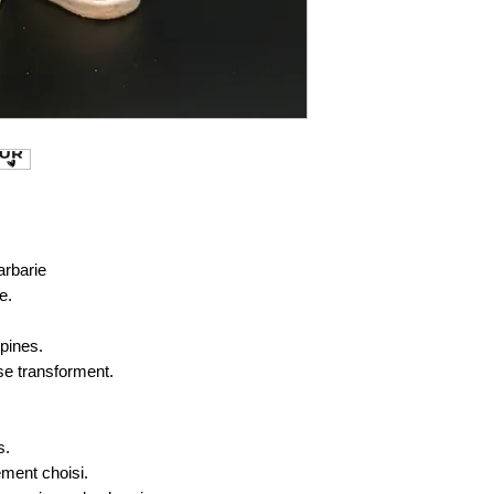
arbarie
e.
pines.
 se transforment.
s.
ment choisi.