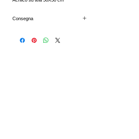
Consegna
La spedizione è disponibile a livello
nazionale e internazionale. I costi di
spedizione variano a seconda della
destinazione e delle dimensioni
dell'opera.
I tempi di consegna dipendono dalla
tua posizione e dalla disponibilità dei
servizi postali o di corriere.