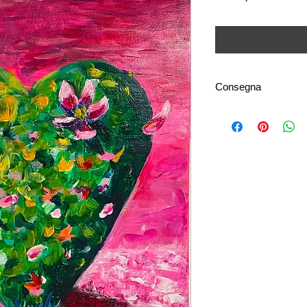
Consegna
La spedizione è dispo
internazionale. I cos
della destinazione e 
I tempi di consegna 
dalla disponibilità dei