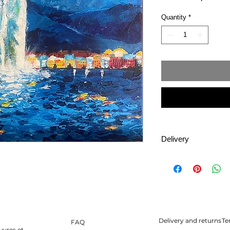
Quantity
*
Delivery
Shipping is available 
Shipping costs vary 
size of the artwork.
Delivery times depen
availability of postal
Delivery and returns
Te
FAQ
Cookies Policy
uvres et