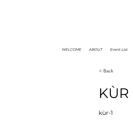
WELCOME
ABOUT
Event List
< Back
KÙR
kùr-1