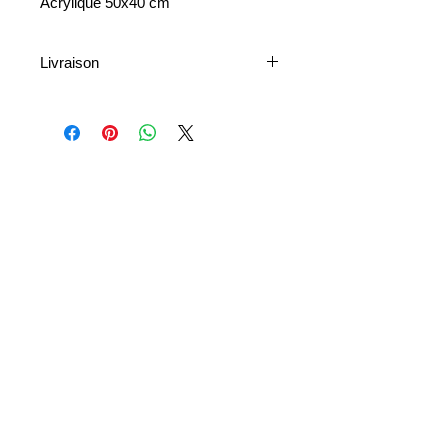
Acrylique 50x40 cm
Livraison
La livraison est disponible à l’échelle
nationale et internationale. Les frais
d’expédition varient en fonction de la
destination et de la taille de l’œuvre.
Les délais de livraison dépendent de
votre localisation et de la disponibilité
des services postaux ou de
messagerie.