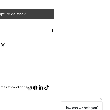
pture de stock
nible à l’échelle nationale et
rais d’expédition varient en fonction
e la taille de l’œuvre.
on dépendent de votre localisation
é des services postaux ou de
rmes et conditions
How can we help you?