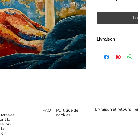
Ru
Livraison
La livraison est dispo
internationale. Les f
de la destination et d
Les délais de livrais
et de la disponibilit
messagerie.
Livraison et retours
Te
FAQ
Politique de
uvres et
cookies
ont la
es lois
tion,
tion