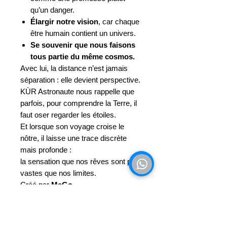
qu’un danger.
Élargir notre vision
, car chaque
être humain contient un univers.
Se souvenir que nous faisons
tous partie du même cosmos.
Avec lui, la distance n’est jamais
séparation : elle devient perspective.
KÙR Astronaute nous rappelle que
parfois, pour comprendre la Terre, il
faut oser regarder les étoiles.
Et lorsque son voyage croise le
nôtre, il laisse une trace discrète
mais profonde :
la sensation que nos rêves sont plus
vastes que nos limites.
Créé par
MeGo
« Chaque étoile que l’on regarde
nous rappelle que nous sommes
aussi faits de lumière. »