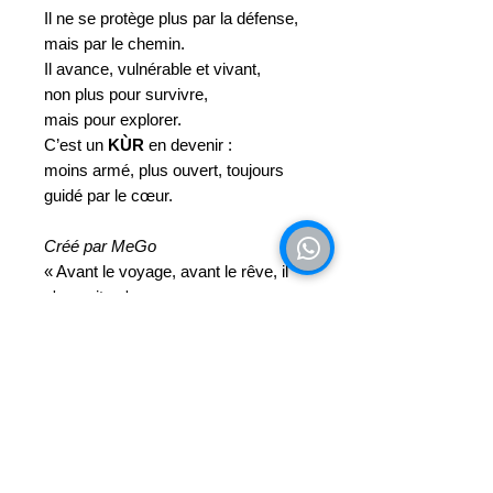
Il ne se protège plus par la défense,
mais par le chemin.
Il avance, vulnérable et vivant,
non plus pour survivre,
mais pour explorer.
C’est un
KÙR
en devenir :
moins armé, plus ouvert, toujours
guidé par le cœur.
Créé par MeGo
« Avant le voyage, avant le rêve, il
n'y avait qu'un cœur. »
Dimensions
13 cm (hauteur) × 9 cm (largeur) ×
4 cm (profondeur)