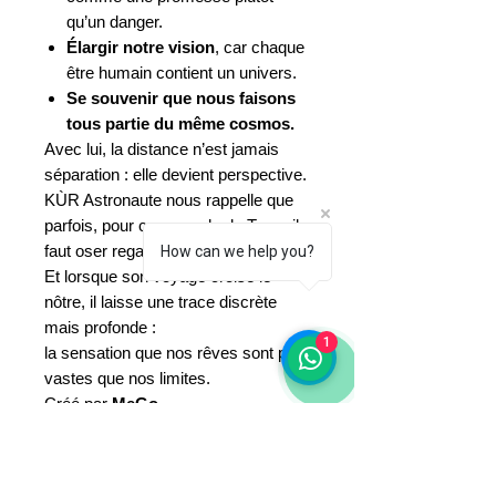
qu’un danger.
Élargir notre vision
, car chaque
être humain contient un univers.
Se souvenir que nous faisons
tous partie du même cosmos.
Avec lui, la distance n’est jamais
séparation : elle devient perspective.
KÙR Astronaute nous rappelle que
parfois, pour comprendre la Terre, il
faut oser regarder les étoiles.
How can we help you?
Et lorsque son voyage croise le
nôtre, il laisse une trace discrète
mais profonde :
1
la sensation que nos rêves sont plus
vastes que nos limites.
Créé par
MeGo
« Chaque étoile que l’on regarde
nous rappelle que nous sommes
aussi faits de lumière. »